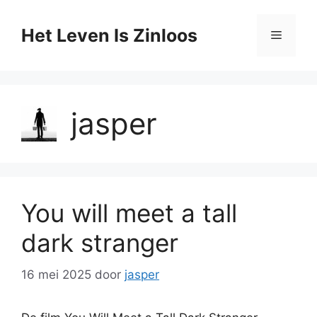
Ga
naar
Het Leven Is Zinloos
Menu
de
inhoud
jasper
You will meet a tall
dark stranger
16 mei 2025
door
jasper