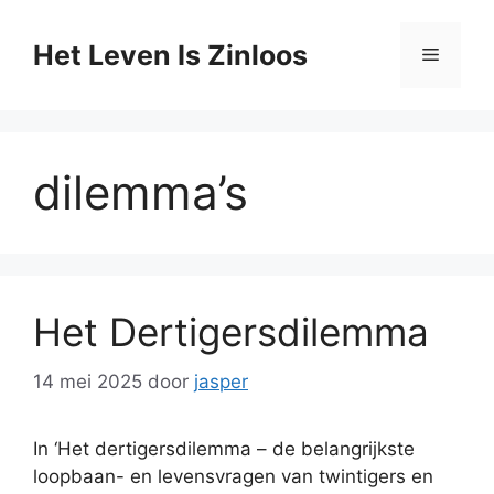
Ga
naar
Het Leven Is Zinloos
Menu
de
inhoud
dilemma’s
Het Dertigersdilemma
14 mei 2025
door
jasper
In ‘Het dertigersdilemma – de belangrijkste
loopbaan- en levensvragen van twintigers en