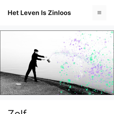
Ga
naar
Het Leven Is Zinloos
Menu
de
inhoud
Zelf