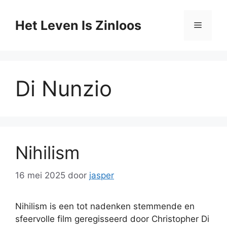
Ga
naar
Het Leven Is Zinloos
Menu
de
inhoud
Di Nunzio
Nihilism
16 mei 2025
door
jasper
Nihilism is een tot nadenken stemmende en
sfeervolle film geregisseerd door Christopher Di